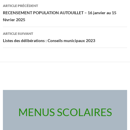
Navigation
ARTICLE PRÉCÉDENT
des
RECENSEMENT POPULATION AUTOUILLET – 16 janvier au 15
février 2025
articles
ARTICLE SUIVANT
Listes des délibérations : Conseils municipaux 2023
MENUS SCOLAIRES