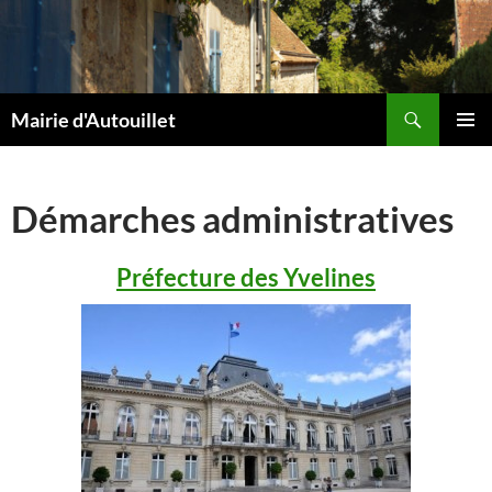
Aller
au
contenu
Recherche
Mairie d'Autouillet
MENU
PRINCI
Démarches administratives
Préfecture des Yvelines