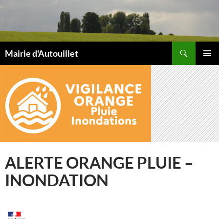
Aller
au
contenu
Recherche
Mairie d'Autouillet
MENU
PRINCI
ALERTE ORANGE PLUIE –
INONDATION