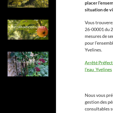
placer l’ense
situation de v
Vous trouverez
INFORMATIONS UTILES
26-00001 du 2
mesures de sen
pour l’ensembl
Yvelines.
PETITES ANNONCES
Arrêté Préfect
l’eau_Yvelines
Nous vous préc
gestion des pé
consultables su