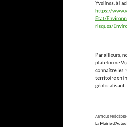
Yvelines, à l’a
https://www.yv
Etat/Environn
risques/Envi
Par ailleurs, 
plateforme Vig
connaître les 
territoire en 
géolocalisant.
Navigati
ARTICLE PRÉCÉDE
des
La Mairie d’Auto