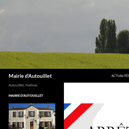
Aller
au
contenu
Recherche
Mairie d'Autouillet
ACTUALITÉ
Autouillet, Yvelines
MAIRIE D’AUTOUILLET