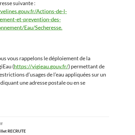
dresse suivante :
elines.gouv.fr/Actions-de-l-
ement-et-prevention-des-
ronnement/Eau/Secheresse.
nous vous rappelons le déploiement de la
iEau (
https://vigieau.gouv.fr/
) permettant de
restrictions d’usages de l’eau appliquées sur un
indiquant une adresse postale ou en se
on
NT
uillet RECRUTE