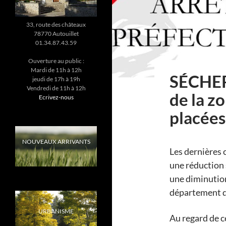
33, route des châteaux
78770 Autouillet
01.34.87.43.59
Ouverture au public :
Mardi de 11h à 12h
SÉCHER
jeudi de 17h à 19h
Vendredi de 11h à 12h
de la z
Ecrivez-nous
placées
NOUVEAUX ARRIVANTS
Les dernières 
une réduction 
une diminution
département d
URBANISME
Au regard de c