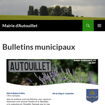
Aller
au
contenu
Recherche
Mairie d'Autouillet
MENU
PRINCI
Bulletins municipaux