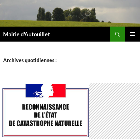
Aller
au
contenu
Recherche
Mairie d'Autouillet
MENU
PRINCI
Archives quotidiennes :