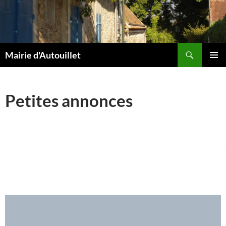
Aller
au
contenu
Recherche
Mairie d'Autouillet
MENU
PRINCI
Petites annonces